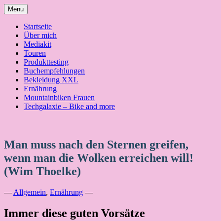
Skip
Menu
to
content
Startseite
Über mich
Mediakit
Touren
Produkttesting
Buchempfehlungen
Bekleidung XXL
Ernährung
Mountainbiken Frauen
Techgalaxie – Bike and more
Man muss nach den Sternen greifen,
wenn man die Wolken erreichen will!
(Wim Thoelke)
—
Allgemein
,
Ernährung
—
Immer diese guten Vorsätze