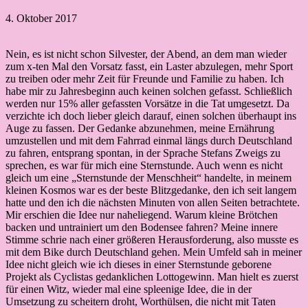
4. Oktober 2017
Nein, es ist nicht schon Silvester, der Abend, an dem man wieder
zum x-ten Mal den Vorsatz fasst, ein Laster abzulegen, mehr Sport
zu treiben oder mehr Zeit für Freunde und Familie zu haben. Ich
habe mir zu Jahresbeginn auch keinen solchen gefasst. Schließlich
werden nur 15% aller gefassten Vorsätze in die Tat umgesetzt. Da
verzichte ich doch lieber gleich darauf, einen solchen überhaupt ins
Auge zu fassen. Der Gedanke abzunehmen, meine Ernährung
umzustellen und mit dem Fahrrad einmal längs durch Deutschland
zu fahren, entsprang spontan, in der Sprache Stefans Zweigs zu
sprechen, es war für mich eine Sternstunde. Auch wenn es nicht
gleich um eine „Sternstunde der Menschheit“ handelte, in meinem
kleinen Kosmos war es der beste Blitzgedanke, den ich seit langem
hatte und den ich die nächsten Minuten von allen Seiten betrachtete.
Mir erschien die Idee nur naheliegend. Warum kleine Brötchen
backen und untrainiert um den Bodensee fahren? Meine innere
Stimme schrie nach einer größeren Herausforderung, also musste es
mit dem Bike durch Deutschland gehen. Mein Umfeld sah in meiner
Idee nicht gleich wie ich dieses in einer Sternstunde geborene
Projekt als Cyclistas gedanklichen Lottogewinn. Man hielt es zuerst
für einen Witz, wieder mal eine spleenige Idee, die in der
Umsetzung zu scheitern droht, Worthülsen, die nicht mit Taten