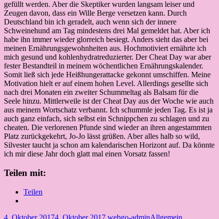
gefüllt werden. Aber die Skeptiker wurden langsam leiser und
Zeugen davon, dass ein Wille Berge versetzen kann. Durch
Deutschland bin ich geradelt, auch wenn sich der innere
Schweinehund am Tag mindestens drei Mal gemeldet hat. Aber ich
habe ihn immer wieder glorreich besiegt. Anders sieht das aber bei
meinen Ernährungsgewohnheiten aus. Hochmotiviert ernährte ich
mich gesund und kohlenhydratreduzierter. Der Cheat Day war aber
fester Bestandteil in meinem wöchentlichen Ernährungskalender.
Somit ließ sich jede Heißhungerattacke gekonnt umschiffen. Meine
Motivation hielt er auf einem hohen Level. Allerdings gesellte sich
nach drei Monaten ein zweiter Schummeltag als Balsam für die
Seele hinzu. Mittlerweile ist der Cheat Day aus der Woche wie auch
aus meinem Wortschatz verbannt. Ich schummle jeden Tag. Es ist ja
auch ganz einfach, sich selbst ein Schnippchen zu schlagen und zu
cheaten. Die verlorenen Pfunde sind wieder an ihren angestammten
Platz zurückgekehrt, Jo-Jo lässt grüßen. Aber alles halb so wild,
Silvester taucht ja schon am kalendarischen Horizont auf. Da könnte
ich mir diese Jahr doch glatt mal einen Vorsatz fassen!
Teilen mit:
Teilen
4. Oktober 2017
4. Oktober 2017
webgo-admin
Allgemein
,