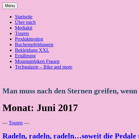
Skip
Menu
to
content
Startseite
Über mich
Mediakit
Touren
Produkttesting
Buchempfehlungen
Bekleidung XXL
Ernährung
Mountainbiken Frauen
Techgalaxie – Bike and more
Man muss nach den Sternen greifen, wenn
Monat:
Juni 2017
—
Touren
—
Radeln, radeln, radeln…soweit die Pedale 