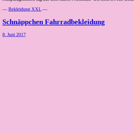
—
Bekleidung XXL
—
Schnäppchen Fahrradbekleidung
8. Juni 2017
Ich bin gerade online auf Schnäppchenjagd in Sachen Fahrradbekleidu
Brügelmann läuft gerade ein Midseason-Sale, wobei auch 2. Wahl-Fa
Schnäppchen
Bekleidung drastisch…
Read More
Fahrradbekleidung
—
Touren
—
Pfingsttour am Rhein über den Isteiner Kl
7. Juni 2017
Eine schöne kleine Nachmittagsrunde führt von Basel über Märkt (Sta
des Wassers in den französischen Rheinseitenkanal (Grand Canal d’Als
—
Buchempfehlungen
—