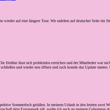
wieder auf eine längere Tour. Wir radelten auf deutscher Seite ein St
ie Hotline lässt sich problemlos erreichen und der Mitarbeiter war nic
ool schließen und wieder neu öffnen und zack konnte das Update starte
respektive Sommerloch gefallen. In meinem Urlaub in den letzten zwei
nschaft dem Europapark gilt, weilte ich auch an meinem Geburtstag 