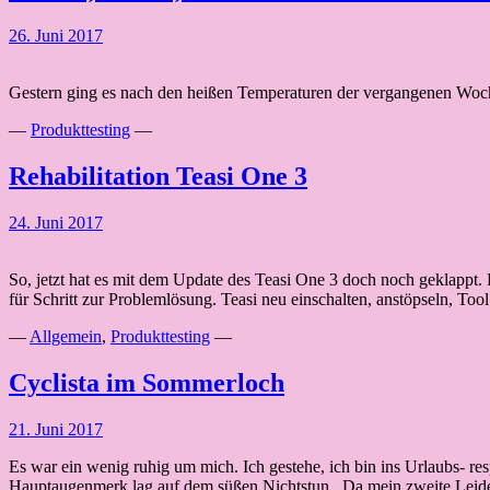
26. Juni 2017
Gestern ging es nach den heißen Temperaturen der vergangenen Woche 
—
Produkttesting
—
Rehabilitation Teasi One 3
24. Juni 2017
So, jetzt hat es mit dem Update des Teasi One 3 doch noch geklappt. D
für Schritt zur Problemlösung. Teasi neu einschalten, anstöpseln, T
—
Allgemein
,
Produkttesting
—
Cyclista im Sommerloch
21. Juni 2017
Es war ein wenig ruhig um mich. Ich gestehe, ich bin ins Urlaubs- 
Hauptaugenmerk lag auf dem süßen Nichtstun. Da mein zweite Leide