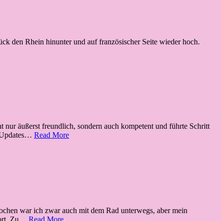
ück den Rhein hinunter und auf französischer Seite wieder hoch.
ht nur äußerst freundlich, sondern auch kompetent und führte Schritt
Rehabilitation
n. Updates…
Read More
Teasi
One
3
 Wochen war ich zwar auch mit dem Rad unterwegs, aber mein
Cyclista
dort. Zu…
Read More