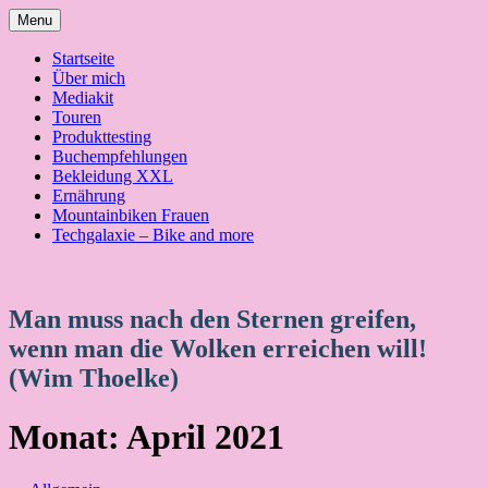
Skip
Menu
to
content
Startseite
Über mich
Mediakit
Touren
Produkttesting
Buchempfehlungen
Bekleidung XXL
Ernährung
Mountainbiken Frauen
Techgalaxie – Bike and more
Man muss nach den Sternen greifen,
wenn man die Wolken erreichen will!
(Wim Thoelke)
Monat:
April 2021