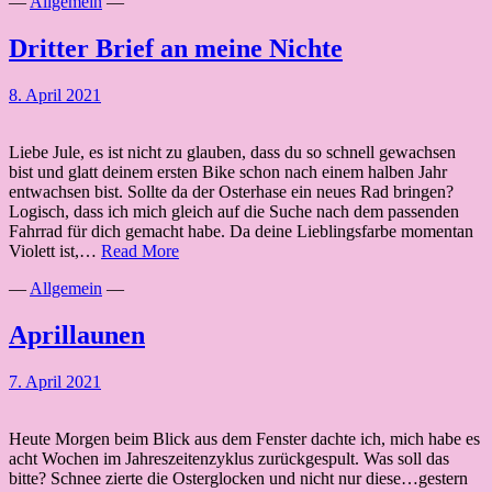
—
Allgemein
—
Dritter Brief an meine Nichte
8. April 2021
Liebe Jule, es ist nicht zu glauben, dass du so schnell gewachsen
bist und glatt deinem ersten Bike schon nach einem halben Jahr
entwachsen bist. Sollte da der Osterhase ein neues Rad bringen?
Logisch, dass ich mich gleich auf die Suche nach dem passenden
Fahrrad für dich gemacht habe. Da deine Lieblingsfarbe momentan
Dritter
Violett ist,…
Read More
Brief
—
Allgemein
—
an
meine
Nichte
Aprillaunen
7. April 2021
Heute Morgen beim Blick aus dem Fenster dachte ich, mich habe es
acht Wochen im Jahreszeitenzyklus zurückgespult. Was soll das
bitte? Schnee zierte die Osterglocken und nicht nur diese…gestern