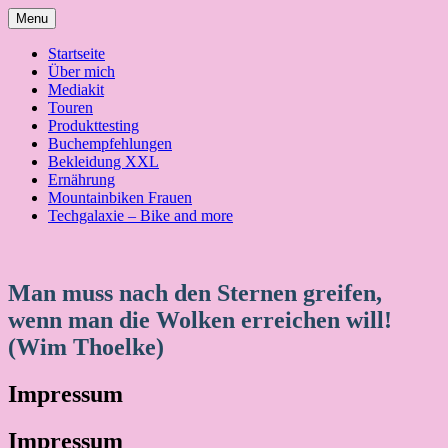
Skip
Menu
to
content
Startseite
Über mich
Mediakit
Touren
Produkttesting
Buchempfehlungen
Bekleidung XXL
Ernährung
Mountainbiken Frauen
Techgalaxie – Bike and more
Man muss nach den Sternen greifen,
wenn man die Wolken erreichen will!
(Wim Thoelke)
Impressum
Impressum