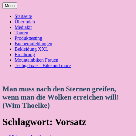
Skip
Menu
to
content
Startseite
Über mich
Mediakit
Touren
Produkttesting
Buchempfehlungen
Bekleidung XXL
Ernährung
Mountainbiken Frauen
Techgalaxie – Bike and more
Man muss nach den Sternen greifen,
wenn man die Wolken erreichen will!
(Wim Thoelke)
Schlagwort:
Vorsatz