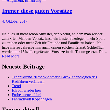
—
Allgemein
,
Ernährung
—
Immer diese guten Vorsätze
4. Oktober 2017
Nein, es ist nicht schon Silvester, der Abend, an dem man wieder
zum x-ten Mal den Vorsatz fasst, ein Laster abzulegen, mehr Sport
zu treiben oder mehr Zeit für Freunde und Familie zu haben. Ich
habe mir zu Jahresbeginn auch keinen solchen gefasst. Schließlich
werden nur 15% aller gefassten Vorsätze in die Tat umgesetzt. Da…
Immer
Read More
diese
guten
Neueste Beiträge
Vorsätze
Techniktrend 2025: Wie smarte Bike-Technologien das
Radfahren verändern
Trend
Ich bin wieder hier
Frohes neues Jahr!
Fahrradstadt Kopenhagen
Touren aktuell