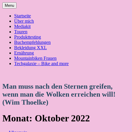
Skip
Menu
to
content
Startseite
Über mich
Mediakit
Touren
Produkttesting
Buchempfehlungen
Bekleidung XXL
Ernährung
Mountainbiken Frauen
Techgalaxie – Bike and more
Man muss nach den Sternen greifen,
wenn man die Wolken erreichen will!
(Wim Thoelke)
Monat:
Oktober 2022