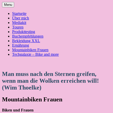
Skip
Menu
to
content
Startseite
Über mich
Mediakit
Touren
Produkttesting
Buchempfehlungen
Bekleidung XXL
Ernährung
Mountainbiken Frauen
Techgalaxie – Bike and more
Man muss nach den Sternen greifen,
wenn man die Wolken erreichen will!
(Wim Thoelke)
Mountainbiken Frauen
Biken und Frauen