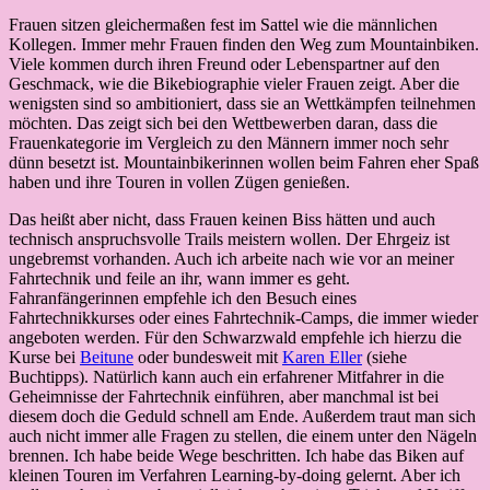
Frauen sitzen gleichermaßen fest im Sattel wie die männlichen
Kollegen. Immer mehr Frauen finden den Weg zum Mountainbiken.
Viele kommen durch ihren Freund oder Lebenspartner auf den
Geschmack, wie die Bikebiographie vieler Frauen zeigt. Aber die
wenigsten sind so ambitioniert, dass sie an Wettkämpfen teilnehmen
möchten. Das zeigt sich bei den Wettbewerben daran, dass die
Frauenkategorie im Vergleich zu den Männern immer noch sehr
dünn besetzt ist. Mountainbikerinnen wollen beim Fahren eher Spaß
haben und ihre Touren in vollen Zügen genießen.
Das heißt aber nicht, dass Frauen keinen Biss hätten und auch
technisch anspruchsvolle Trails meistern wollen. Der Ehrgeiz ist
ungebremst vorhanden. Auch ich arbeite nach wie vor an meiner
Fahrtechnik und feile an ihr, wann immer es geht.
Fahranfängerinnen empfehle ich den Besuch eines
Fahrtechnikkurses oder eines Fahrtechnik-Camps, die immer wieder
angeboten werden. Für den Schwarzwald empfehle ich hierzu die
Kurse bei
Beitune
oder bundesweit mit
Karen Eller
(siehe
Buchtipps). Natürlich kann auch ein erfahrener Mitfahrer in die
Geheimnisse der Fahrtechnik einführen, aber manchmal ist bei
diesem doch die Geduld schnell am Ende. Außerdem traut man sich
auch nicht immer alle Fragen zu stellen, die einem unter den Nägeln
brennen. Ich habe beide Wege beschritten. Ich habe das Biken auf
kleinen Touren im Verfahren Learning-by-doing gelernt. Aber ich