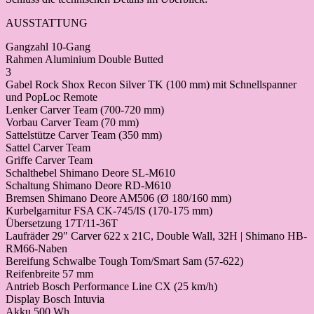
AUSSTATTUNG
Gangzahl 10-Gang
Rahmen Aluminium Double Butted
3
Gabel Rock Shox Recon Silver TK (100 mm) mit Schnellspanner
und PopLoc Remote
Lenker Carver Team (700-720 mm)
Vorbau Carver Team (70 mm)
Sattelstütze Carver Team (350 mm)
Sattel Carver Team
Griffe Carver Team
Schalthebel Shimano Deore SL-M610
Schaltung Shimano Deore RD-M610
Bremsen Shimano Deore AM506 (Ø 180/160 mm)
Kurbelgarnitur FSA CK-745/IS (170-175 mm)
Übersetzung 17T/11-36T
Laufräder 29″ Carver 622 x 21C, Double Wall, 32H | Shimano HB-
RM66-Naben
Bereifung Schwalbe Tough Tom/Smart Sam (57-622)
Reifenbreite 57 mm
Antrieb Bosch Performance Line CX (25 km/h)
Display Bosch Intuvia
Akku 500 Wh