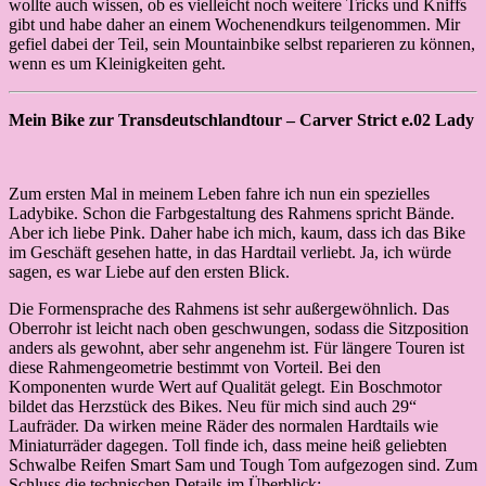
wollte auch wissen, ob es vielleicht noch weitere Tricks und Kniffs
gibt und habe daher an einem Wochenendkurs teilgenommen. Mir
gefiel dabei der Teil, sein Mountainbike selbst reparieren zu können,
wenn es um Kleinigkeiten geht.
Mein Bike zur Transdeutschlandtour – Carver Strict e.02 Lady
Zum ersten Mal in meinem Leben fahre ich nun ein spezielles
Ladybike. Schon die Farbgestaltung des Rahmens spricht Bände.
Aber ich liebe Pink. Daher habe ich mich, kaum, dass ich das Bike
im Geschäft gesehen hatte, in das Hardtail verliebt. Ja, ich würde
sagen, es war Liebe auf den ersten Blick.
Die Formensprache des Rahmens ist sehr außergewöhnlich. Das
Oberrohr ist leicht nach oben geschwungen, sodass die Sitzposition
anders als gewohnt, aber sehr angenehm ist. Für längere Touren ist
diese Rahmengeometrie bestimmt von Vorteil. Bei den
Komponenten wurde Wert auf Qualität gelegt. Ein Boschmotor
bildet das Herzstück des Bikes. Neu für mich sind auch 29“
Laufräder. Da wirken meine Räder des normalen Hardtails wie
Miniaturräder dagegen. Toll finde ich, dass meine heiß geliebten
Schwalbe Reifen Smart Sam und Tough Tom aufgezogen sind. Zum
Schluss die technischen Details im Überblick: