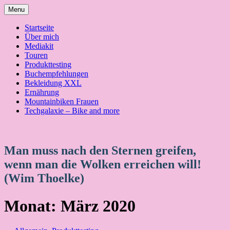
Skip
Menu
to
content
Startseite
Über mich
Mediakit
Touren
Produkttesting
Buchempfehlungen
Bekleidung XXL
Ernährung
Mountainbiken Frauen
Techgalaxie – Bike and more
Man muss nach den Sternen greifen,
wenn man die Wolken erreichen will!
(Wim Thoelke)
Monat:
März 2020