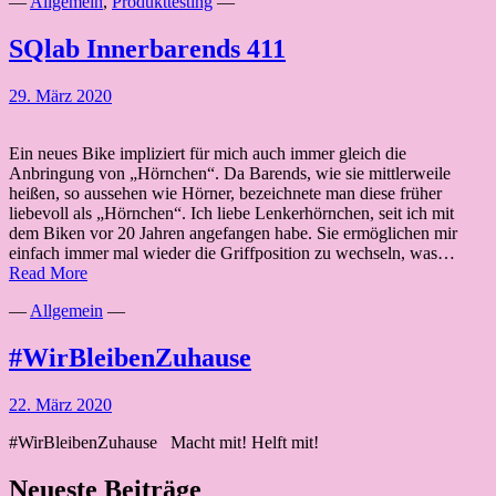
—
Allgemein
,
Produkttesting
—
SQlab Innerbarends 411
29. März 2020
Ein neues Bike impliziert für mich auch immer gleich die
Anbringung von „Hörnchen“. Da Barends, wie sie mittlerweile
heißen, so aussehen wie Hörner, bezeichnete man diese früher
liebevoll als „Hörnchen“. Ich liebe Lenkerhörnchen, seit ich mit
dem Biken vor 20 Jahren angefangen habe. Sie ermöglichen mir
einfach immer mal wieder die Griffposition zu wechseln, was…
SQlab
Read More
Innerbarends
—
Allgemein
—
411
#WirBleibenZuhause
22. März 2020
#WirBleibenZuhause Macht mit! Helft mit!
Neueste Beiträge