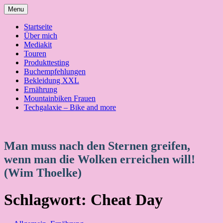
Skip
Menu
to
content
Startseite
Über mich
Mediakit
Touren
Produkttesting
Buchempfehlungen
Bekleidung XXL
Ernährung
Mountainbiken Frauen
Techgalaxie – Bike and more
Man muss nach den Sternen greifen,
wenn man die Wolken erreichen will!
(Wim Thoelke)
Schlagwort:
Cheat Day