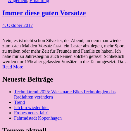
—
Allgemein
,
Ernährung
—
Immer diese guten Vorsätze
4. Oktober 2017
Nein, es ist nicht schon Silvester, der Abend, an dem man wieder
zum x-ten Mal den Vorsatz fasst, ein Laster abzulegen, mehr Sport
zu treiben oder mehr Zeit für Freunde und Familie zu haben. Ich
habe mir zu Jahresbeginn auch keinen solchen gefasst. Schließlich
werden nur 15% aller gefassten Vorsätze in die Tat umgesetzt. Da…
Immer
Read More
diese
guten
Neueste Beiträge
Vorsätze
Techniktrend 2025: Wie smarte Bike-Technologien das
Radfahren verändern
Trend
Ich bin wieder hier
Frohes neues Jahr!
Fahrradstadt Kopenhagen
Touren aktuell