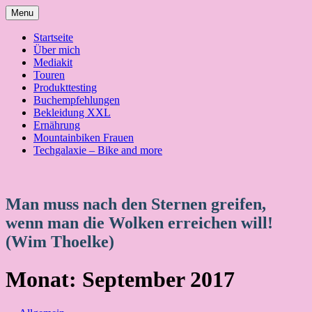
Skip
Menu
to
content
Startseite
Über mich
Mediakit
Touren
Produkttesting
Buchempfehlungen
Bekleidung XXL
Ernährung
Mountainbiken Frauen
Techgalaxie – Bike and more
Man muss nach den Sternen greifen,
wenn man die Wolken erreichen will!
(Wim Thoelke)
Monat:
September 2017