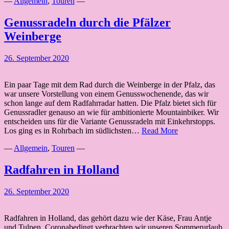
—
Allgemein
,
Touren
—
Genussradeln durch die Pfälzer
Weinberge
26. September 2020
Ein paar Tage mit dem Rad durch die Weinberge in der Pfalz, das
war unsere Vorstellung von einem Genusswochenende, das wir
schon lange auf dem Radfahrradar hatten. Die Pfalz bietet sich für
Genussradler genauso an wie für ambitionierte Mountainbiker. Wir
entscheiden uns für die Variante Genussradeln mit Einkehrstopps.
Genussradeln
Los ging es in Rohrbach im südlichsten…
Read More
durch
—
Allgemein
,
Touren
—
die
Pfälzer
Weinberge
Radfahren in Holland
26. September 2020
Radfahren in Holland, das gehört dazu wie der Käse, Frau Antje
und Tulpen. Coronabedingt verbrachten wir unseren Sommerurlaub