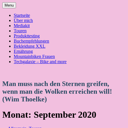
Skip
Menu
to
content
Startseite
Über mich
Mediakit
Touren
Produkttesting
Buchempfehlungen
Bekleidung XXL
Ernährung
Mountainbiken Frauen
Techgalaxie – Bike and more
Man muss nach den Sternen greifen,
wenn man die Wolken erreichen will!
(Wim Thoelke)
Monat:
September 2020