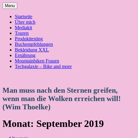
Skip
Menu
to
content
Startseite
Über mich
Mediakit
Touren
Produkttesting
Buchempfehlungen
Bekleidung XXL
Ernährung
Mountainbiken Frauen
Techgalaxie – Bike and more
Man muss nach den Sternen greifen,
wenn man die Wolken erreichen will!
(Wim Thoelke)
Monat:
September 2019