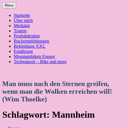
Skip
Menu
to
content
Startseite
Über mich
Mediakit
Touren
Produkttesting
Buchempfehlungen
Bekleidung XXL
Ernährung
Mountainbiken Frauen
Techgalaxie – Bike and more
Man muss nach den Sternen greifen,
wenn man die Wolken erreichen will!
(Wim Thoelke)
Schlagwort:
Mannheim