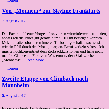
—
Touren
—
Von „Monnem“ zur Skyline Frankfurts
7. August 2017
Das Packritual heute Morgen absolvierten wir mittlerweile routiniert,
sodass wir die Bikes gut gesattelt um 9.30 Uhr besteigen konnten.
Melanie hatte sofort ihren inneren Turbo eingeschaltet, sodass sie
wie ein Pfeil durch den Montagmorgen- Berufsverkehr schoss. Ich
musste hochkonzentriert dem Zickzackkurs folgen und hatte nicht
mal die Chance ein Foto vom Wasserturm, dem Wahrzeichen
Von
„Monnems“,…
Read More
„Monnem“
—
Touren
—
zur
Skyline
Frankfurts
Zweite Etappe von Climbach nach
Mannheim
6. August 2017
Es steckten heute 126 Kilometer in den Knochen, eine Fahrzeit von