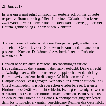
21. Juni 2017
Es war ein wenig ruhig um mich. Ich gestehe, ich bin ins Urlaubs-
respektive Sommerloch gefallen. In meinem Urlaub in den letzten
zwei Wochen war ich zwar auch mit dem Rad unterwegs, aber mein
Hauptaugenmerk lag auf dem süßen Nichtstun.
Da mein zweite Leidenschaft dem Europapark gilt, weilte ich auch
an meinem Geburtstag dort. Zu diesem bekam ich dann auch den
passenden Kuchen. Da können die Achterbahnen im Park nicht
mithalten! 🙂
Derweil habe ich auch sämtliche Übernachtungen für die
Deutschlandtour, die ja immer näher rückt, gebucht. Das war recht
aufwändig, aber zeitlich intensiver entpuppt sich eher das richtige
Fahrradnavi zu ordern. In die engere Wahl haben wir Garmin,
Blaupunkt oder Teasi gezogen. Wir haben uns letztlich für den Teasi
One 3 entschieden, was ich aber schon wieder bereue. Der erste
Eindruck des Geräts war nicht schlecht. Es liegt ein wenig schwer in
der Hand, lässt sich aber intuitiv einfach bedienen. Beim Anschluss
an den PC zur Durchführung eines Kartenupdates ging der Ärger
dann los. Entweder erkannten verschiedene Rechner das Gerät nicht