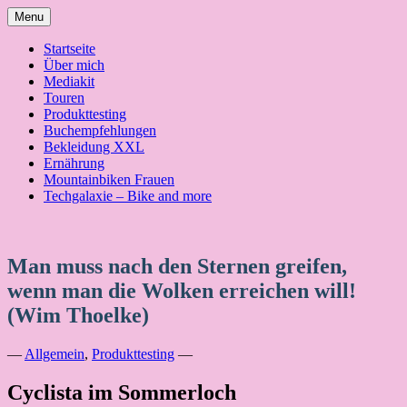
Skip
Menu
to
content
Startseite
Über mich
Mediakit
Touren
Produkttesting
Buchempfehlungen
Bekleidung XXL
Ernährung
Mountainbiken Frauen
Techgalaxie – Bike and more
Man muss nach den Sternen greifen,
wenn man die Wolken erreichen will!
(Wim Thoelke)
—
Allgemein
,
Produkttesting
—
Cyclista im Sommerloch