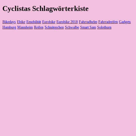
Cyclistas Schlagwörterkiste
Bikedays
Ebike
Emobilität
Eurobike
Eurobike 2018
Fahrradhelm
Fahrradreifen
Gadgets
Hamburg
Mannheim
Reifen
Schnäppchen
Schwalbe
Smart Sam
Solothurn