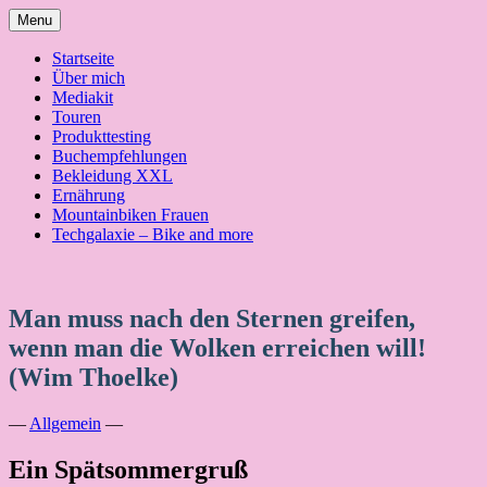
Skip
Menu
to
content
Startseite
Über mich
Mediakit
Touren
Produkttesting
Buchempfehlungen
Bekleidung XXL
Ernährung
Mountainbiken Frauen
Techgalaxie – Bike and more
Man muss nach den Sternen greifen,
wenn man die Wolken erreichen will!
(Wim Thoelke)
—
Allgemein
—
Ein Spätsommergruß