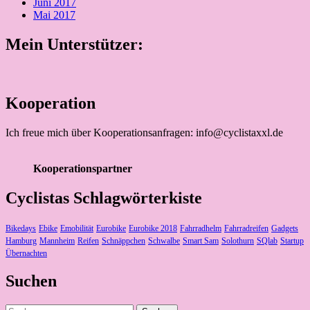
Juni 2017
Mai 2017
Mein Unterstützer:
Kooperation
Ich freue mich über Kooperationsanfragen: info@cyclistaxxl.de
Kooperationspartner
Cyclistas Schlagwörterkiste
Bikedays
Ebike
Emobilität
Eurobike
Eurobike 2018
Fahrradhelm
Fahrradreifen
Gadgets
Hamburg
Mannheim
Reifen
Schnäppchen
Schwalbe
Smart Sam
Solothurn
SQlab
Startup
Übernachten
Suchen
Suchen