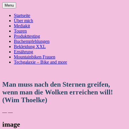
Skip
Menu
to
content
Startseite
Über mich
Mediakit
Touren
Produkttesting
Buchempfehlungen
Bekleidung XXL
Ernährung
Mountainbiken Frauen
Techgalaxie – Bike and more
Man muss nach den Sternen greifen,
wenn man die Wolken erreichen will!
(Wim Thoelke)
— —
image