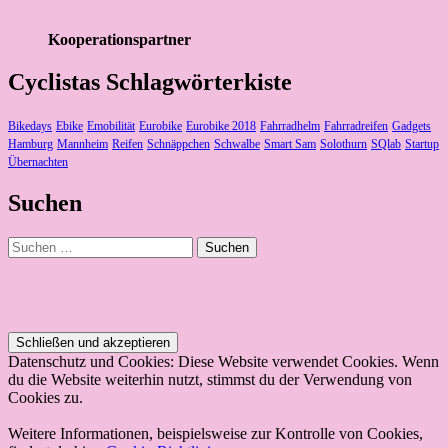
Kooperationspartner
Cyclistas Schlagwörterkiste
Bikedays
Ebike
Emobilität
Eurobike
Eurobike 2018
Fahrradhelm
Fahrradreifen
Gadgets
Hamburg
Mannheim
Reifen
Schnäppchen
Schwalbe
Smart Sam
Solothurn
SQlab
Startup
Übernachten
Suchen
Suchen
nach:
Datenschutz und Cookies: Diese Website verwendet Cookies. Wenn
du die Website weiterhin nutzt, stimmst du der Verwendung von
Cookies zu.
Weitere Informationen, beispielsweise zur Kontrolle von Cookies,