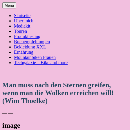
Skip
Menu
to
content
Startseite
Über mich
Mediakit
Touren
Produkttesting
Buchempfehlungen
Bekleidung XXL
Ernährung
Mountainbiken Frauen
Techgalaxie – Bike and more
Man muss nach den Sternen greifen,
wenn man die Wolken erreichen will!
(Wim Thoelke)
— —
image