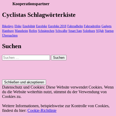
Kooperationspartner
Cyclistas Schlagwörterkiste
Bikedays
Ebike
Emobilität
Eurobike
Eurobike 2018
Fahrradhelm
Fahrradreifen
Gadgets
Hamburg
Mannheim
Reifen
Schnäppchen
Schwalbe
Smart Sam
Solothurn
SQlab
Startup
Übernachten
Suchen
Suchen
nach:
Datenschutz und Cookies: Diese Website verwendet Cookies. Wenn
du die Website weiterhin nutzt, stimmst du der Verwendung von
Cookies zu.
Weitere Informationen, beispielsweise zur Kontrolle von Cookies,
findest du hier:
Cookie-Richtlinie