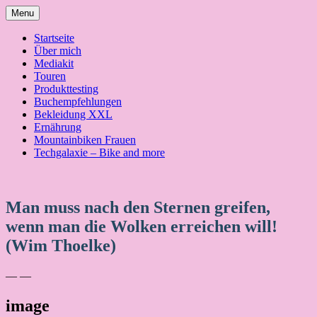
Skip
Menu
to
content
Startseite
Über mich
Mediakit
Touren
Produkttesting
Buchempfehlungen
Bekleidung XXL
Ernährung
Mountainbiken Frauen
Techgalaxie – Bike and more
Man muss nach den Sternen greifen,
wenn man die Wolken erreichen will!
(Wim Thoelke)
— —
image