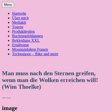
Skip
Menu
to
content
Startseite
Über mich
Mediakit
Touren
Produkttesting
Buchempfehlungen
Bekleidung XXL
Ernährung
Mountainbiken Frauen
Techgalaxie – Bike and more
Man muss nach den Sternen greifen,
wenn man die Wolken erreichen will!
(Wim Thoelke)
— —
image