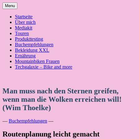
Skip
Menu
to
content
Startseite
Über mich
Mediakit
Touren
Produkttesting
Buchempfehlungen
Bekleidung XXL
Ernährung
Mountainbiken Frauen
Techgalaxie – Bike and more
Man muss nach den Sternen greifen,
wenn man die Wolken erreichen will!
(Wim Thoelke)
—
Buchempfehlungen
—
Routenplanung leicht gemacht