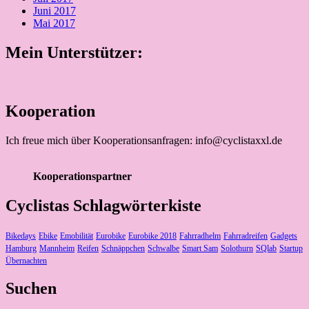
Juni 2017
Mai 2017
Mein Unterstützer:
Kooperation
Ich freue mich über Kooperationsanfragen: info@cyclistaxxl.de
Kooperationspartner
Cyclistas Schlagwörterkiste
Bikedays
Ebike
Emobilität
Eurobike
Eurobike 2018
Fahrradhelm
Fahrradreifen
Gadgets
Hamburg
Mannheim
Reifen
Schnäppchen
Schwalbe
Smart Sam
Solothurn
SQlab
Startup
Übernachten
Suchen