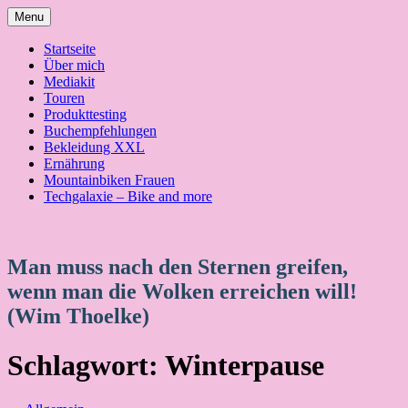
Skip
Menu
to
content
Startseite
Über mich
Mediakit
Touren
Produkttesting
Buchempfehlungen
Bekleidung XXL
Ernährung
Mountainbiken Frauen
Techgalaxie – Bike and more
Man muss nach den Sternen greifen,
wenn man die Wolken erreichen will!
(Wim Thoelke)
Schlagwort:
Winterpause