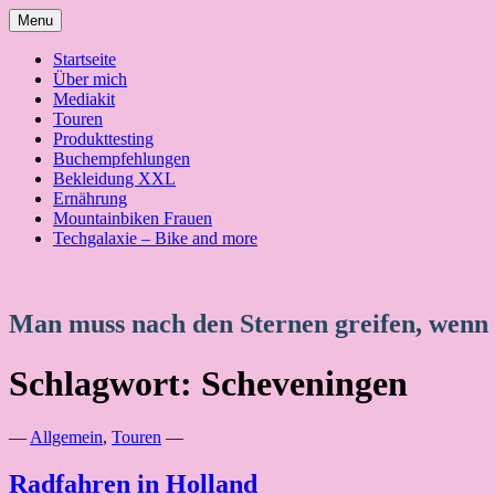
Skip
Menu
to
content
Startseite
Über mich
Mediakit
Touren
Produkttesting
Buchempfehlungen
Bekleidung XXL
Ernährung
Mountainbiken Frauen
Techgalaxie – Bike and more
Man muss nach den Sternen greifen, wenn
Schlagwort:
Scheveningen
—
Allgemein
,
Touren
—
Radfahren in Holland