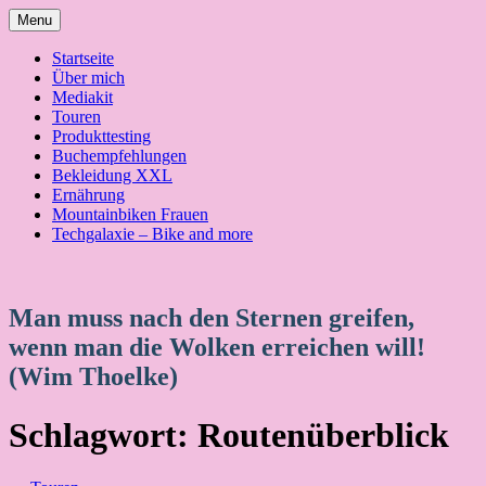
Skip
Menu
to
content
Startseite
Über mich
Mediakit
Touren
Produkttesting
Buchempfehlungen
Bekleidung XXL
Ernährung
Mountainbiken Frauen
Techgalaxie – Bike and more
Man muss nach den Sternen greifen,
wenn man die Wolken erreichen will!
(Wim Thoelke)
Schlagwort:
Routenüberblick