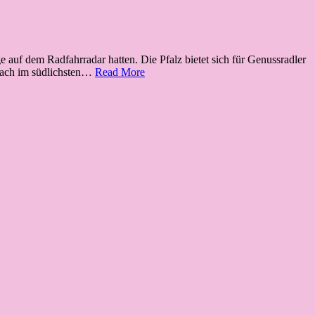
auf dem Radfahrradar hatten. Die Pfalz bietet sich für Genussradler
Genussradeln
rbach im südlichsten…
Read More
durch
die
Pfälzer
Weinberge