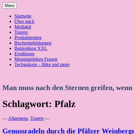
Skip
Menu
to
content
Startseite
Über mich
Mediakit
Touren
Produkttesting
Buchempfehlungen
Bekleidung XXL
Ernährung
Mountainbiken Frauen
Techgalaxie – Bike and more
Man muss nach den Sternen greifen, wenn
Schlagwort:
Pfalz
—
Allgemein
,
Touren
—
Genussradeln durch die Pfälzer Weinberg