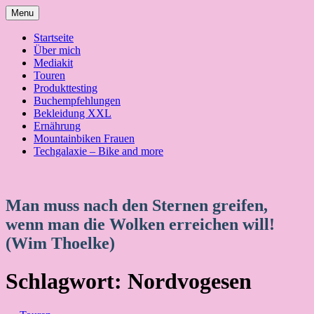
Skip
Menu
to
content
Startseite
Über mich
Mediakit
Touren
Produkttesting
Buchempfehlungen
Bekleidung XXL
Ernährung
Mountainbiken Frauen
Techgalaxie – Bike and more
Man muss nach den Sternen greifen,
wenn man die Wolken erreichen will!
(Wim Thoelke)
Schlagwort:
Nordvogesen