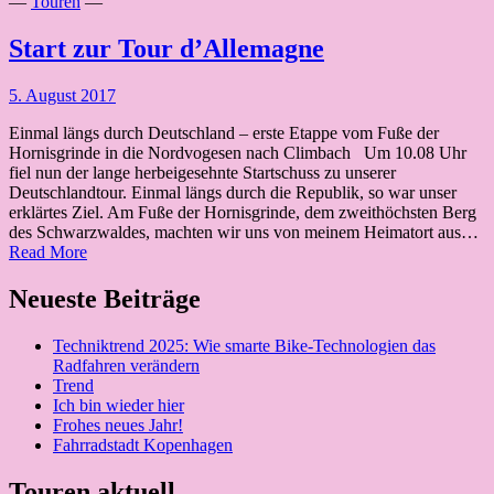
—
Touren
—
Start zur Tour d’Allemagne
5. August 2017
Einmal längs durch Deutschland – erste Etappe vom Fuße der
Hornisgrinde in die Nordvogesen nach Climbach Um 10.08 Uhr
fiel nun der lange herbeigesehnte Startschuss zu unserer
Deutschlandtour. Einmal längs durch die Republik, so war unser
erklärtes Ziel. Am Fuße der Hornisgrinde, dem zweithöchsten Berg
des Schwarzwaldes, machten wir uns von meinem Heimatort aus…
Start
Read More
zur
Tour
Neueste Beiträge
d’Allemagne
Techniktrend 2025: Wie smarte Bike-Technologien das
Radfahren verändern
Trend
Ich bin wieder hier
Frohes neues Jahr!
Fahrradstadt Kopenhagen
Touren aktuell