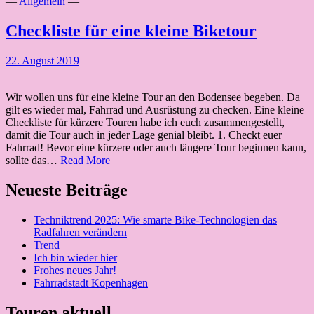
—
Allgemein
—
Checkliste für eine kleine Biketour
22. August 2019
Wir wollen uns für eine kleine Tour an den Bodensee begeben. Da
gilt es wieder mal, Fahrrad und Ausrüstung zu checken. Eine kleine
Checkliste für kürzere Touren habe ich euch zusammengestellt,
damit die Tour auch in jeder Lage genial bleibt. 1. Checkt euer
Fahrrad! Bevor eine kürzere oder auch längere Tour beginnen kann,
Checkliste
sollte das…
Read More
für
eine
Neueste Beiträge
kleine
Biketour
Techniktrend 2025: Wie smarte Bike-Technologien das
Radfahren verändern
Trend
Ich bin wieder hier
Frohes neues Jahr!
Fahrradstadt Kopenhagen
Touren aktuell