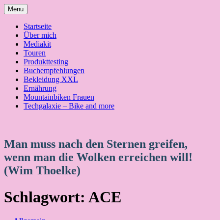
Skip
Menu
to
content
Startseite
Über mich
Mediakit
Touren
Produkttesting
Buchempfehlungen
Bekleidung XXL
Ernährung
Mountainbiken Frauen
Techgalaxie – Bike and more
Man muss nach den Sternen greifen,
wenn man die Wolken erreichen will!
(Wim Thoelke)
Schlagwort:
ACE