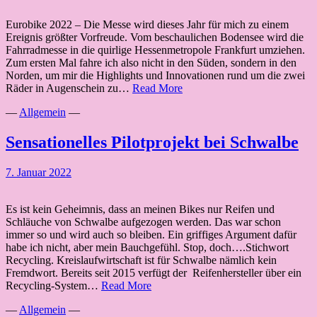
Eurobike 2022 – Die Messe wird dieses Jahr für mich zu einem
Ereignis größter Vorfreude. Vom beschaulichen Bodensee wird die
Fahrradmesse in die quirlige Hessenmetropole Frankfurt umziehen.
Zum ersten Mal fahre ich also nicht in den Süden, sondern in den
Norden, um mir die Highlights und Innovationen rund um die zwei
Eurobike
Räder in Augenschein zu…
Read More
2022
—
Allgemein
—
vom
13.-17.
Juli
Sensationelles Pilotprojekt bei Schwalbe
7. Januar 2022
Es ist kein Geheimnis, dass an meinen Bikes nur Reifen und
Schläuche von Schwalbe aufgezogen werden. Das war schon
immer so und wird auch so bleiben. Ein griffiges Argument dafür
habe ich nicht, aber mein Bauchgefühl. Stop, doch….Stichwort
Recycling. Kreislaufwirtschaft ist für Schwalbe nämlich kein
Fremdwort. Bereits seit 2015 verfügt der Reifenhersteller über ein
Sensationelles
Recycling-System…
Read More
Pilotprojekt
—
Allgemein
—
bei