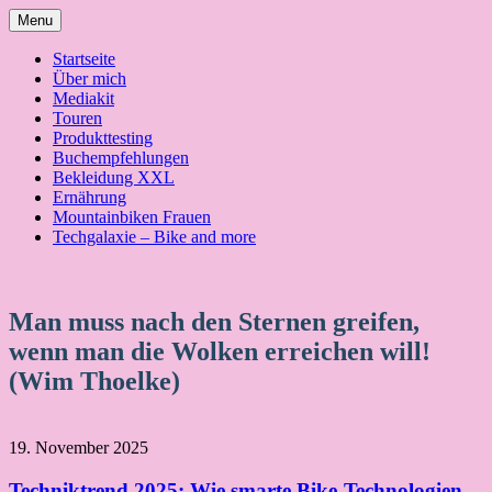
Skip
Menu
to
content
Startseite
Über mich
Mediakit
Touren
Produkttesting
Buchempfehlungen
Bekleidung XXL
Ernährung
Mountainbiken Frauen
Techgalaxie – Bike and more
Man muss nach den Sternen greifen,
wenn man die Wolken erreichen will!
(Wim Thoelke)
19. November 2025
Techniktrend 2025: Wie smarte Bike-Technologien