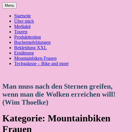
Skip
Menu
to
content
Startseite
Über mich
Mediakit
Touren
Produkttesting
Buchempfehlungen
Bekleidung XXL
Ernährung
Mountainbiken Frauen
Techgalaxie – Bike and more
Man muss nach den Sternen greifen,
wenn man die Wolken erreichen will!
(Wim Thoelke)
Kategorie:
Mountainbiken
Frauen