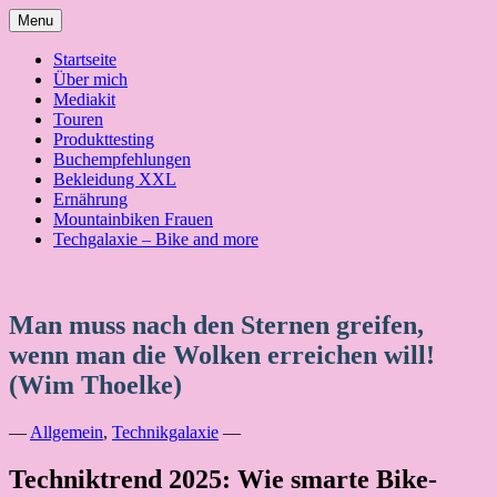
Skip
Menu
to
content
Startseite
Über mich
Mediakit
Touren
Produkttesting
Buchempfehlungen
Bekleidung XXL
Ernährung
Mountainbiken Frauen
Techgalaxie – Bike and more
Man muss nach den Sternen greifen,
wenn man die Wolken erreichen will!
(Wim Thoelke)
—
Allgemein
,
Technikgalaxie
—
Techniktrend 2025: Wie smarte Bike-