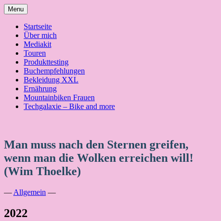
Skip
Menu
to
content
Startseite
Über mich
Mediakit
Touren
Produkttesting
Buchempfehlungen
Bekleidung XXL
Ernährung
Mountainbiken Frauen
Techgalaxie – Bike and more
Man muss nach den Sternen greifen,
wenn man die Wolken erreichen will!
(Wim Thoelke)
—
Allgemein
—
2022