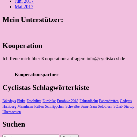
Juni 2017
Mai 2017
Mein Unterstützer:
Kooperation
Ich freue mich über Kooperationsanfragen: info@cyclistaxxl.de
Kooperationspartner
Cyclistas Schlagwörterkiste
Bikedays
Ebike
Emobilität
Eurobike
Eurobike 2018
Fahrradhelm
Fahrradreifen
Gadgets
Hamburg
Mannheim
Reifen
Schnäppchen
Schwalbe
Smart Sam
Solothurn
SQlab
Startup
Übernachten
Suchen
Suchen