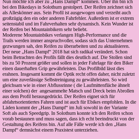
Nun möchte ich aber zu „Hans Dampf“ kommen. Über ihn bin ich
bei den Bikedays in Solothurn gestolpert. Der Reifen zeichnet sich
als Alleskönner aus. Sein Profil ist ausgewogen und verzeiht auch
großzügig den ein oder anderen Fahrfehler. Außerdem ist er extrem
seitenstabil und im Fahrverhalten sehr dynamisch. Kein Wunder ist
der Reifen bei Mountainbikern sehr beliebt.
Moderene Mountainbikes verlangen High-Performance und die
Trails werden immer anspruchvoller, sodass sich das Unternehmen
gezwungen sah, den Reifen zu überarbeiten und zu aktualisieren.
Der neue „Hans Dampf“ 2018 hat sich radikal verändert. Schon
beim Betrachten des Profils fällt dies deutlich auf. Die Stollen sind
bis zu 50 Prozent größer und sollen in jeder Fahrlage für den Biker
einen dauerhaften Grip gewährleisten. Das Profilbild lässt dies
erahnen. Insgesamt kommt die Optik recht offen daher, nicht zuletzt
um eine zuverlässige Selbstreinigung zu gewährleisten. So wird
gleichsam wie in einer Abflussrinne ( die Laufmittenfläche ähnelt
einer solchen) der angesammelte Matsch und Dreck beim Abrollen
aus dem Profil herausgedrückt. Der Reifen eignet sich für
abfahrtsorientiertes Fahren und ist auch für Ebikes empfohlen. In die
Läden kommt der „Hans Dampf“ im Juli sowohl in der Variante
Soft als auch Speedgrip. In Solothurn konnte ich den Reifen schon
vorab bestaunen und muss sagen, dass ich echt beeindruckt von der
Gestaltung des Reifens bin. Auf alle Fälle werde ich den „Hans
Dampf“ demnächst einem Praxistest unterziehen.