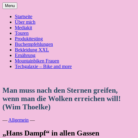
Skip
Menu
to
content
Startseite
Über mich
Mediakit
Touren
Produkttesting
Buchempfehlungen
Bekleidung XXL
Ernährung
Mountainbiken Frauen
Techgalaxie – Bike and more
Man muss nach den Sternen greifen,
wenn man die Wolken erreichen will!
(Wim Thoelke)
—
Allgemein
—
„Hans Dampf“ in allen Gassen