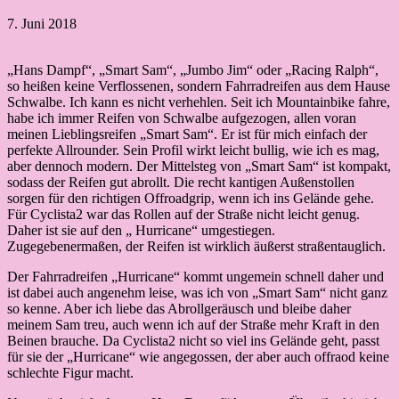
7. Juni 2018
„Hans Dampf“, „Smart Sam“, „Jumbo Jim“ oder „Racing Ralph“,
so heißen keine Verflossenen, sondern Fahrradreifen aus dem Hause
Schwalbe. Ich kann es nicht verhehlen. Seit ich Mountainbike fahre,
habe ich immer Reifen von Schwalbe aufgezogen, allen voran
meinen Lieblingsreifen „Smart Sam“. Er ist für mich einfach der
perfekte Allrounder. Sein Profil wirkt leicht bullig, wie ich es mag,
aber dennoch modern. Der Mittelsteg von „Smart Sam“ ist kompakt,
sodass der Reifen gut abrollt. Die recht kantigen Außenstollen
sorgen für den richtigen Offroadgrip, wenn ich ins Gelände gehe.
Für Cyclista2 war das Rollen auf der Straße nicht leicht genug.
Daher ist sie auf den „ Hurricane“ umgestiegen.
Zugegebenermaßen, der Reifen ist wirklich äußerst straßentauglich.
Der Fahrradreifen „Hurricane“ kommt ungemein schnell daher und
ist dabei auch angenehm leise, was ich von „Smart Sam“ nicht ganz
so kenne. Aber ich liebe das Abrollgeräusch und bleibe daher
meinem Sam treu, auch wenn ich auf der Straße mehr Kraft in den
Beinen brauche. Da Cyclista2 nicht so viel ins Gelände geht, passt
für sie der „Hurricane“ wie angegossen, der aber auch offraod keine
schlechte Figur macht.