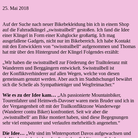
25. Mai 2018
Auf der Suche nach neuer Bikebekleidung bin ich in einem Shop
auf die Fahrradklingel „swisstrailbell“ gestoßen. Ich fand die Idee
einer Klingel in Form einer Kuhglocke großartig. Ich mag
ausgefallene Gadgets, nicht nur im Bikebereich. Ich habe Kontakt
mit den Entwicklern von “swisstrailbell“ aufgenommen und Thomas
hat mir über den Hintergrund der Klingel Folgendes erzählt:
„Wir haben die swisstrailbell zur Förderung der Trailtoleranz mit
Wanderern und Berggängern entwickelt. Swisstrailbell ist
der Konfliktverhinderer auf allen Wegen, welche von diesen
gemeinsam genutzt werden. Aber auch im Stadtdschungel bewährt
sich die Schelle als Sympathieträger und Wegfreimacher.“
Wie es zu der Idee kam…
„Als passionierte Mountainbiker,
Tourenfahrer und Heimweh-Davoser waren mein Bruder und ich in
der Vergangenheit oft mit der Trailkonfliktzone Wanderwege
(Wanderer contra Biker) konfrontiert. Seit wir aber die
‚swisstrailbell‘ am Bike montiert haben, sind diese Begegnungen
sehr viel entspannter und verlaufen mehrheitlich angenehm.“
Die Idee…
„Wir sind im Wintersportort Davos aufgewachsen und