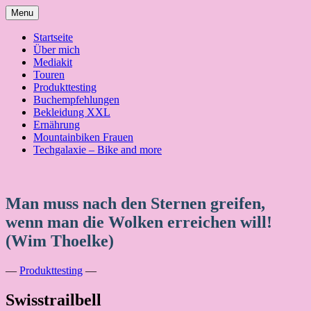
Skip
Menu
to
content
Startseite
Über mich
Mediakit
Touren
Produkttesting
Buchempfehlungen
Bekleidung XXL
Ernährung
Mountainbiken Frauen
Techgalaxie – Bike and more
Man muss nach den Sternen greifen,
wenn man die Wolken erreichen will!
(Wim Thoelke)
—
Produkttesting
—
Swisstrailbell