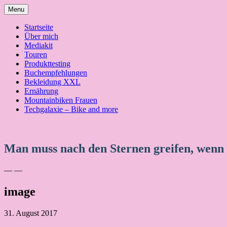
Skip
Menu
to
content
Startseite
Über mich
Mediakit
Touren
Produkttesting
Buchempfehlungen
Bekleidung XXL
Ernährung
Mountainbiken Frauen
Techgalaxie – Bike and more
Man muss nach den Sternen greifen, wenn
— —
image
31. August 2017