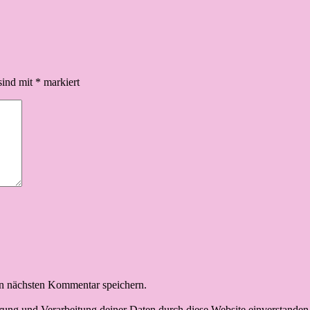
sind mit
*
markiert
n nächsten Kommentar speichern.
erung und Verarbeitung deiner Daten durch diese Website einverstanden