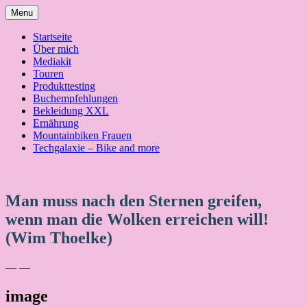
Skip
Menu
to
content
Startseite
Über mich
Mediakit
Touren
Produkttesting
Buchempfehlungen
Bekleidung XXL
Ernährung
Mountainbiken Frauen
Techgalaxie – Bike and more
Man muss nach den Sternen greifen,
wenn man die Wolken erreichen will!
(Wim Thoelke)
— —
image