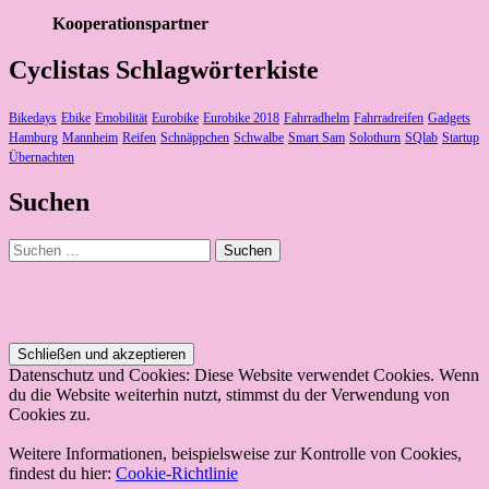
Kooperationspartner
Cyclistas Schlagwörterkiste
Bikedays
Ebike
Emobilität
Eurobike
Eurobike 2018
Fahrradhelm
Fahrradreifen
Gadgets
Hamburg
Mannheim
Reifen
Schnäppchen
Schwalbe
Smart Sam
Solothurn
SQlab
Startup
Übernachten
Suchen
Suchen
nach:
Datenschutz und Cookies: Diese Website verwendet Cookies. Wenn
du die Website weiterhin nutzt, stimmst du der Verwendung von
Cookies zu.
Weitere Informationen, beispielsweise zur Kontrolle von Cookies,
findest du hier:
Cookie-Richtlinie