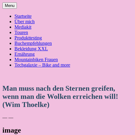
Skip
Menu
to
content
Startseite
Über mich
Mediakit
Touren
Produkttesting
Buchempfehlungen
Bekleidung XXL
Ernährung
Mountainbiken Frauen
Techgalaxie – Bike and more
Man muss nach den Sternen greifen,
wenn man die Wolken erreichen will!
(Wim Thoelke)
— —
image