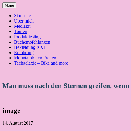
Skip
Menu
to
content
Startseite
Über mich
Mediakit
Touren
Produkttesting
Buchempfehlungen
Bekleidung XXL
Ernährung
Mountainbiken Frauen
Techgalaxie – Bike and more
Man muss nach den Sternen greifen, wenn
— —
image
14. August 2017