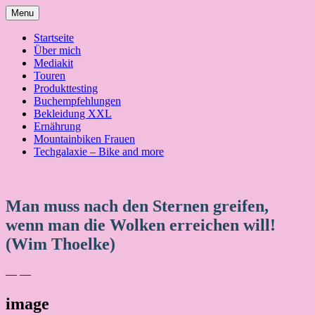
Skip
Menu
to
content
Startseite
Über mich
Mediakit
Touren
Produkttesting
Buchempfehlungen
Bekleidung XXL
Ernährung
Mountainbiken Frauen
Techgalaxie – Bike and more
Man muss nach den Sternen greifen,
wenn man die Wolken erreichen will!
(Wim Thoelke)
— —
image