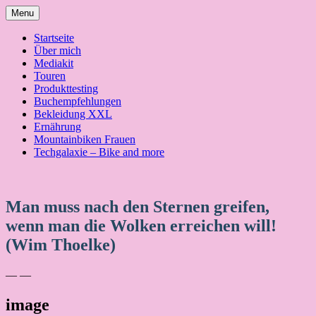
Skip
Menu
to
content
Startseite
Über mich
Mediakit
Touren
Produkttesting
Buchempfehlungen
Bekleidung XXL
Ernährung
Mountainbiken Frauen
Techgalaxie – Bike and more
Man muss nach den Sternen greifen,
wenn man die Wolken erreichen will!
(Wim Thoelke)
— —
image