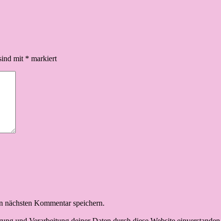
sind mit
*
markiert
n nächsten Kommentar speichern.
erung und Verarbeitung deiner Daten durch diese Website einverstanden