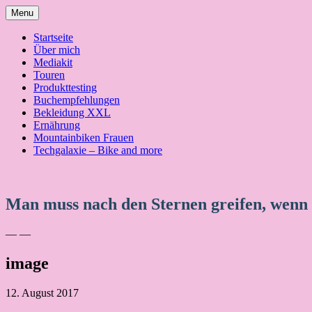
Skip
Menu
to
content
Startseite
Über mich
Mediakit
Touren
Produkttesting
Buchempfehlungen
Bekleidung XXL
Ernährung
Mountainbiken Frauen
Techgalaxie – Bike and more
Man muss nach den Sternen greifen, wenn
— —
image
12. August 2017