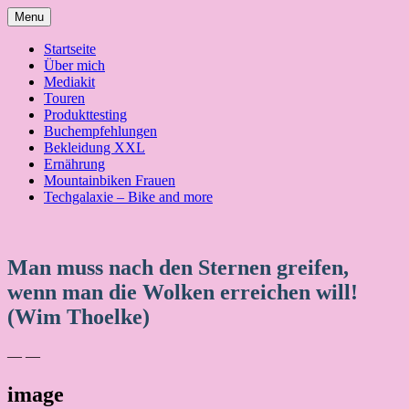
Skip
Menu
to
content
Startseite
Über mich
Mediakit
Touren
Produkttesting
Buchempfehlungen
Bekleidung XXL
Ernährung
Mountainbiken Frauen
Techgalaxie – Bike and more
Man muss nach den Sternen greifen,
wenn man die Wolken erreichen will!
(Wim Thoelke)
— —
image