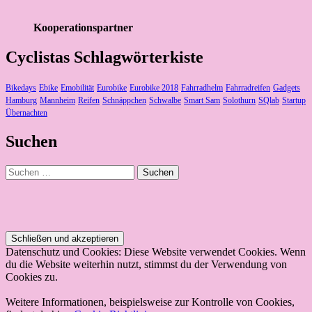
Kooperationspartner
Cyclistas Schlagwörterkiste
Bikedays
Ebike
Emobilität
Eurobike
Eurobike 2018
Fahrradhelm
Fahrradreifen
Gadgets
Hamburg
Mannheim
Reifen
Schnäppchen
Schwalbe
Smart Sam
Solothurn
SQlab
Startup
Übernachten
Suchen
Suchen
nach:
Datenschutz und Cookies: Diese Website verwendet Cookies. Wenn
du die Website weiterhin nutzt, stimmst du der Verwendung von
Cookies zu.
Weitere Informationen, beispielsweise zur Kontrolle von Cookies,