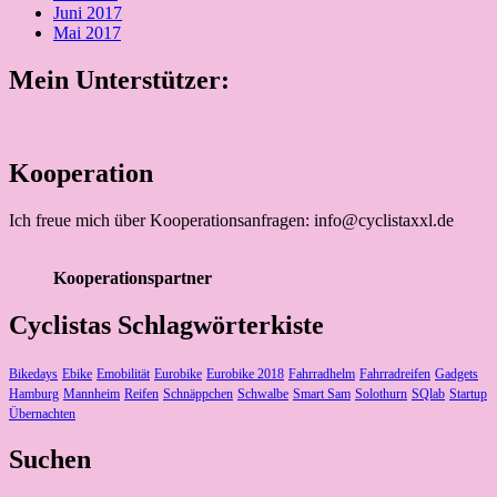
Juni 2017
Mai 2017
Mein Unterstützer:
Kooperation
Ich freue mich über Kooperationsanfragen: info@cyclistaxxl.de
Kooperationspartner
Cyclistas Schlagwörterkiste
Bikedays
Ebike
Emobilität
Eurobike
Eurobike 2018
Fahrradhelm
Fahrradreifen
Gadgets
Hamburg
Mannheim
Reifen
Schnäppchen
Schwalbe
Smart Sam
Solothurn
SQlab
Startup
Übernachten
Suchen