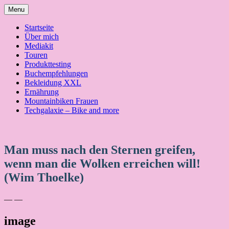
Skip
Menu
to
content
Startseite
Über mich
Mediakit
Touren
Produkttesting
Buchempfehlungen
Bekleidung XXL
Ernährung
Mountainbiken Frauen
Techgalaxie – Bike and more
Man muss nach den Sternen greifen,
wenn man die Wolken erreichen will!
(Wim Thoelke)
— —
image