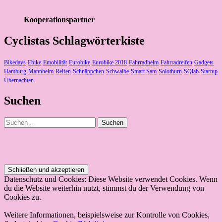
Kooperationspartner
Cyclistas Schlagwörterkiste
Bikedays
Ebike
Emobilität
Eurobike
Eurobike 2018
Fahrradhelm
Fahrradreifen
Gadgets
Hamburg
Mannheim
Reifen
Schnäppchen
Schwalbe
Smart Sam
Solothurn
SQlab
Startup
Übernachten
Suchen
Suchen
nach:
Datenschutz und Cookies: Diese Website verwendet Cookies. Wenn
du die Website weiterhin nutzt, stimmst du der Verwendung von
Cookies zu.
Weitere Informationen, beispielsweise zur Kontrolle von Cookies,