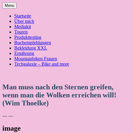
Skip
Menu
to
content
Startseite
Über mich
Mediakit
Touren
Produkttesting
Buchempfehlungen
Bekleidung XXL
Ernährung
Mountainbiken Frauen
Techgalaxie – Bike and more
Man muss nach den Sternen greifen,
wenn man die Wolken erreichen will!
(Wim Thoelke)
— —
image