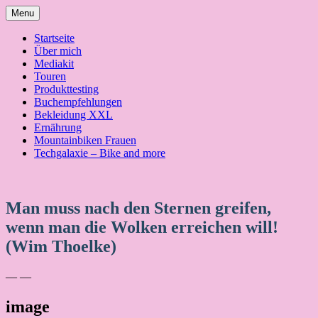
Skip
Menu
to
content
Startseite
Über mich
Mediakit
Touren
Produkttesting
Buchempfehlungen
Bekleidung XXL
Ernährung
Mountainbiken Frauen
Techgalaxie – Bike and more
Man muss nach den Sternen greifen,
wenn man die Wolken erreichen will!
(Wim Thoelke)
— —
image