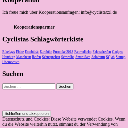
Kooperation
Ich freue mich über Kooperationsanfragen: info@cyclistaxxl.de
Kooperationspartner
Cyclistas Schlagwörterkiste
Bikedays
Ebike
Emobilität
Eurobike
Eurobike 2018
Fahrradhelm
Fahrradreifen
Gadgets
Hamburg
Mannheim
Reifen
Schnäppchen
Schwalbe
Smart Sam
Solothurn
SQlab
Startup
Übernachten
Suchen
Suchen
nach:
Datenschutz und Cookies: Diese Website verwendet Cookies. Wenn
du die Website weiterhin nutzt, stimmst du der Verwendung von