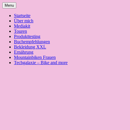
Skip
Menu
to
content
Startseite
Über mich
Mediakit
Touren
Produkttesting
Buchempfehlungen
Bekleidung XXL
Ernährung
Mountainbiken Frauen
Techgalaxie – Bike and more