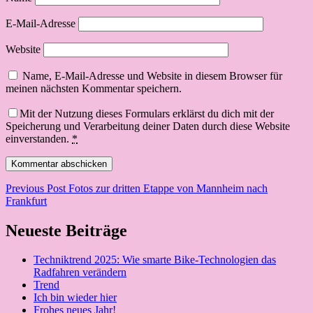
E-Mail-Adresse
Website
Name, E-Mail-Adresse und Website in diesem Browser für
meinen nächsten Kommentar speichern.
Mit der Nutzung dieses Formulars erklärst du dich mit der
Speicherung und Verarbeitung deiner Daten durch diese Website
einverstanden.
*
Beitragsnavigation
Previous Post
Fotos zur dritten Etappe von Mannheim nach
Frankfurt
Neueste Beiträge
Techniktrend 2025: Wie smarte Bike-Technologien das
Radfahren verändern
Trend
Ich bin wieder hier
Frohes neues Jahr!