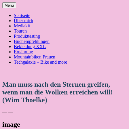
Skip
Menu
to
content
Startseite
Über mich
Mediakit
Touren
Produkttesting
Buchempfehlungen
Bekleidung XXL
Ernährung
Mountainbiken Frauen
Techgalaxie – Bike and more
Man muss nach den Sternen greifen,
wenn man die Wolken erreichen will!
(Wim Thoelke)
— —
image