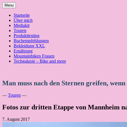
Skip
Menu
to
content
Startseite
Über mich
Mediakit
Touren
Produkttesting
Buchempfehlungen
Bekleidung XXL
Ernährung
Mountainbiken Frauen
Techgalaxie – Bike and more
Man muss nach den Sternen greifen, wenn
—
Touren
—
Fotos zur dritten Etappe von Mannheim n
7. August 2017