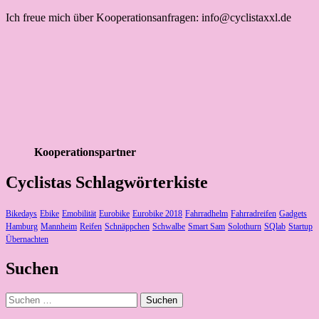
Ich freue mich über Kooperationsanfragen: info@cyclistaxxl.de
Kooperationspartner
Cyclistas Schlagwörterkiste
Bikedays
Ebike
Emobilität
Eurobike
Eurobike 2018
Fahrradhelm
Fahrradreifen
Gadgets
Hamburg
Mannheim
Reifen
Schnäppchen
Schwalbe
Smart Sam
Solothurn
SQlab
Startup
Übernachten
Suchen
Suchen
nach: