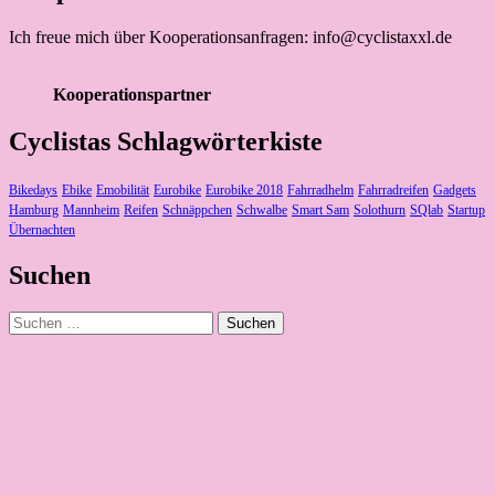
Ich freue mich über Kooperationsanfragen: info@cyclistaxxl.de
Kooperationspartner
Cyclistas Schlagwörterkiste
Bikedays
Ebike
Emobilität
Eurobike
Eurobike 2018
Fahrradhelm
Fahrradreifen
Gadgets
Hamburg
Mannheim
Reifen
Schnäppchen
Schwalbe
Smart Sam
Solothurn
SQlab
Startup
Übernachten
Suchen
Suchen
nach: