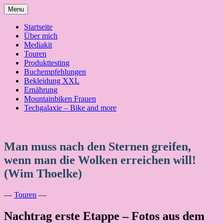
Skip
Menu
to
content
Startseite
Über mich
Mediakit
Touren
Produkttesting
Buchempfehlungen
Bekleidung XXL
Ernährung
Mountainbiken Frauen
Techgalaxie – Bike and more
Man muss nach den Sternen greifen,
wenn man die Wolken erreichen will!
(Wim Thoelke)
—
Touren
—
Nachtrag erste Etappe – Fotos aus dem