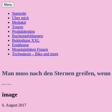
Skip
Menu
to
content
Startseite
Über mich
Mediakit
Touren
Produkttesting
Buchempfehlungen
Bekleidung XXL
Ernährung
Mountainbiken Frauen
Techgalaxie – Bike and more
Man muss nach den Sternen greifen, wenn
— —
image
6. August 2017