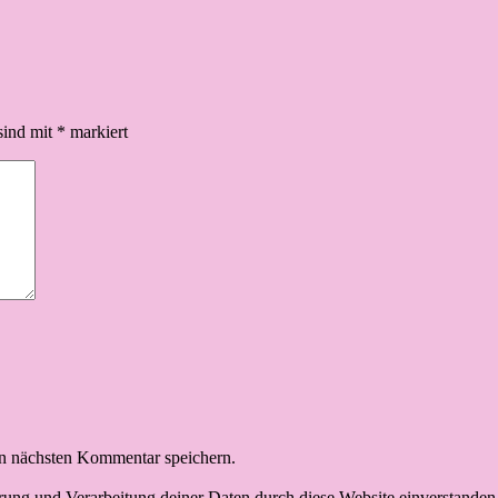
sind mit
*
markiert
n nächsten Kommentar speichern.
erung und Verarbeitung deiner Daten durch diese Website einverstanden