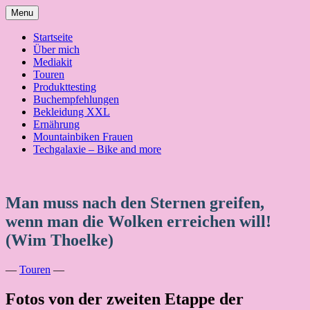
Skip
Menu
to
content
Startseite
Über mich
Mediakit
Touren
Produkttesting
Buchempfehlungen
Bekleidung XXL
Ernährung
Mountainbiken Frauen
Techgalaxie – Bike and more
Man muss nach den Sternen greifen,
wenn man die Wolken erreichen will!
(Wim Thoelke)
—
Touren
—
Fotos von der zweiten Etappe der