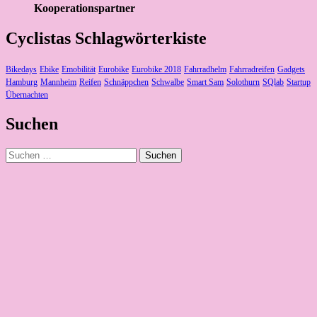
Kooperationspartner
Cyclistas Schlagwörterkiste
Bikedays
Ebike
Emobilität
Eurobike
Eurobike 2018
Fahrradhelm
Fahrradreifen
Gadgets
Hamburg
Mannheim
Reifen
Schnäppchen
Schwalbe
Smart Sam
Solothurn
SQlab
Startup
Übernachten
Suchen
Suchen
nach: